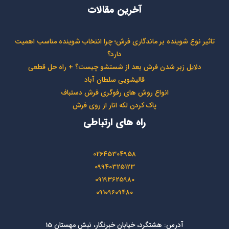
آخرین مقالات
تاثیر نوع شوینده بر ماندگاری فرش؛ چرا انتخاب شوینده مناسب اهمیت
دارد؟
دلایل زبر شدن فرش بعد از شستشو چیست؟ + راه حل قطعی
قالیشویی سلطان آباد
انواع روش های رفوگری فرش دستباف
پاک کردن لکه انار از روی فرش
راه های ارتباطی
02645304958
09940325123
09193625980
09109609480
آدرس: هشتگرد، خیابان خبرنگار، نبش مهستان 15